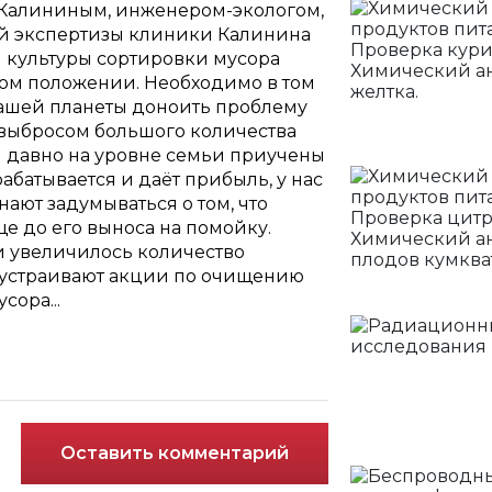
 Калининым, инженером-экологом,
й экспертизы клиники Калинина
 культуры сортировки мусора
алом положении. Необходимо в том
нашей планеты доноить проблему
 выбросом большого количества
ди давно на уровне семьи приучены
абатывается и даёт прибыль, у нас
нают задумываться о том, что
е до его выноса на помойку.
ии увеличилось количество
 устраивают акции по очищению
сора...
Оставить комментарий