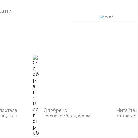
кции
Gis
meteo
 портале
Одобрено
Читайте 
авщиков
Роспотребнадзором
отзывы о