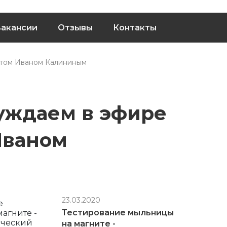
акансии
Отзывы
Контакты
ртом Иваном Калининым
уждаем в эфире
Иваном
23.03.2020
Тестирование мыльницы
на магните -