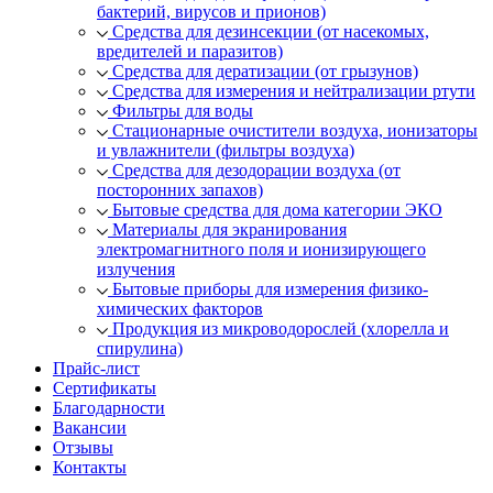
бактерий, вирусов и прионов)
Средства для дезинсекции (от насекомых,
вредителей и паразитов)
Средства для дератизации (от грызунов)
Средства для измерения и нейтрализации ртути
Фильтры для воды
Стационарные очистители воздуха, ионизаторы
и увлажнители (фильтры воздуха)
Средства для дезодорации воздуха (от
посторонних запахов)
Бытовые средства для дома категории ЭКО
Материалы для экранирования
электромагнитного поля и ионизирующего
излучения
Бытовые приборы для измерения физико-
химических факторов
Продукция из микроводорослей (хлорелла и
спирулина)
Прайс-лист
Сертификаты
Благодарности
Вакансии
Отзывы
Контакты