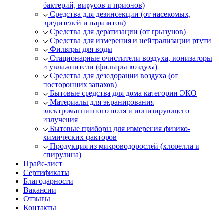
бактерий, вирусов и прионов)
Средства для дезинсекции (от насекомых,
вредителей и паразитов)
Средства для дератизации (от грызунов)
Средства для измерения и нейтрализации ртути
Фильтры для воды
Стационарные очистители воздуха, ионизаторы
и увлажнители (фильтры воздуха)
Средства для дезодорации воздуха (от
посторонних запахов)
Бытовые средства для дома категории ЭКО
Материалы для экранирования
электромагнитного поля и ионизирующего
излучения
Бытовые приборы для измерения физико-
химических факторов
Продукция из микроводорослей (хлорелла и
спирулина)
Прайс-лист
Сертификаты
Благодарности
Вакансии
Отзывы
Контакты